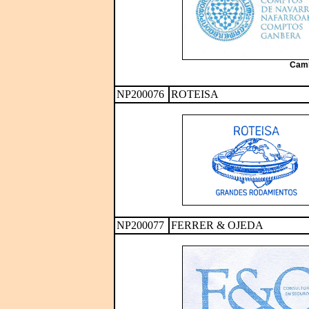
Camb
NP200076
ROTEISA
NP200077
FERRER & OJEDA