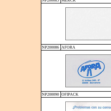
NP200085
MERCK
NP200086
AFORA
NP200090
OFIPACK