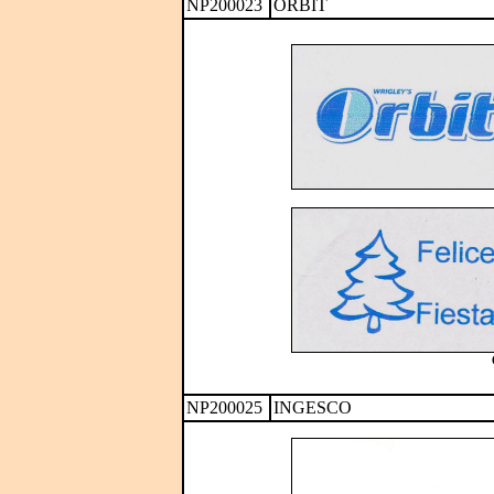
NP200023
ORBIT
NP200025
INGESCO