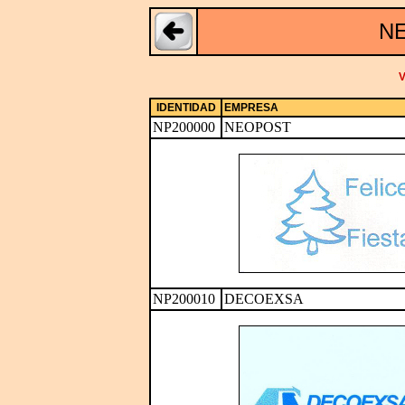
NE
V
IDENTIDAD
EMPRESA
NP200000
NEOPOST
NP200010
DECOEXSA