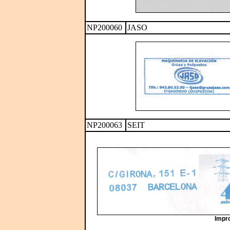
NP200060
JASO
NP200063
SEIT
Impro