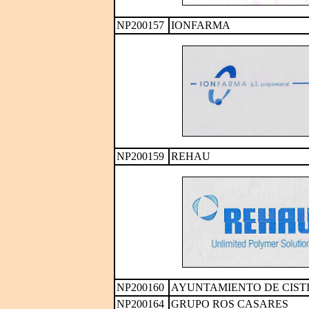
NP200157
IONFARMA
NP200159
REHAU
NP200160
AYUNTAMIENTO DE CIST
NP200164
GRUPO ROS CASARES