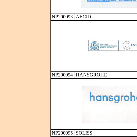
NP200093
AECID
NP200094
HANSGROHE
NP200095
SOLISS