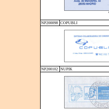
NP200098
COPUBLI
NP200102
NUPIK