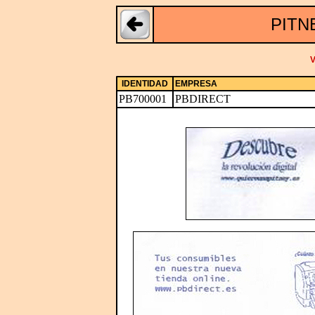
PITN
V
IDENTIDAD
EMPRESA
PB700001
PBDIRECT