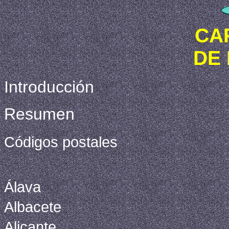
CA
DE
Introducción
Resumen
Códigos postales
Álava
Albacete
Alicante