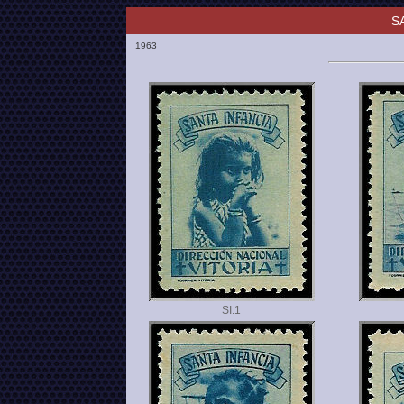
S
1963
SI.