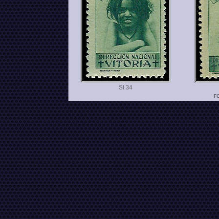
SI.
FO