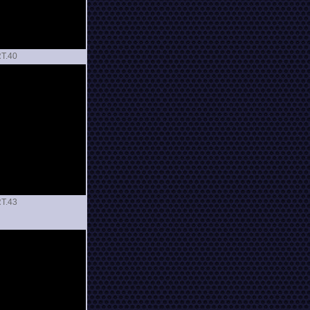
T.
T.