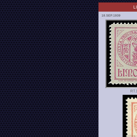
L
18.SEP.1939
RT.