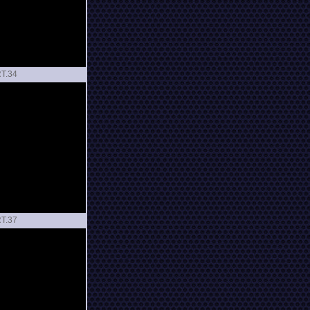
T.
T.