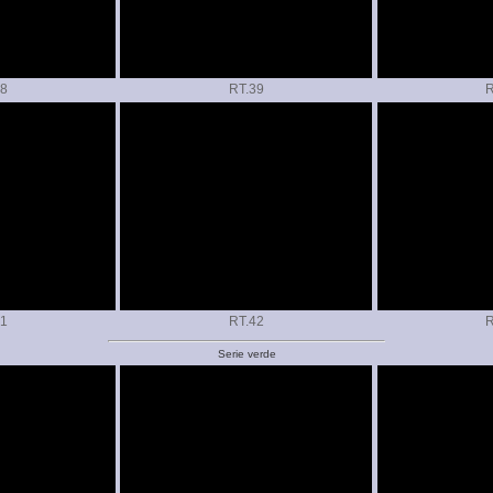
RT.
R
RT.
R
Serie verde