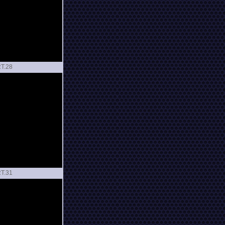
T.
T.