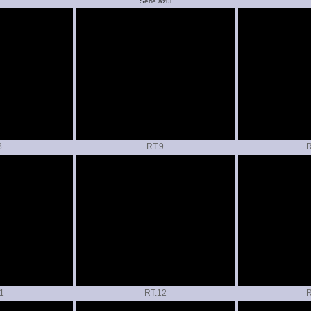
Serie azul
RT.
R
RT.
R