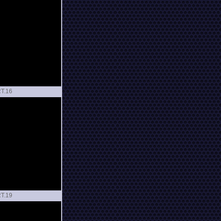
T.
T.