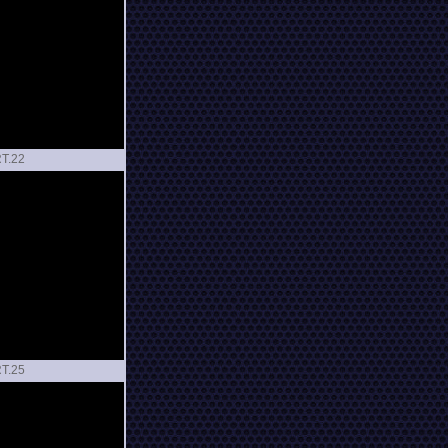
T.
T.