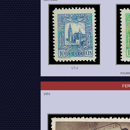
VT.
FOURN
FER
1951