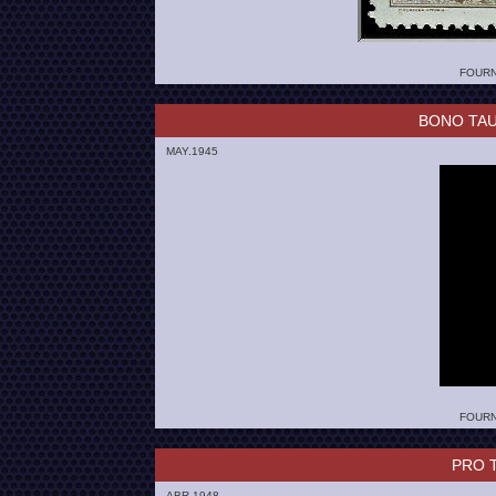
FOURN
BONO TAU
MAY.1945
FOURN
PRO 
ABR.1948