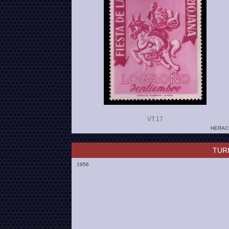
VT.
HERACL
TUR
1956