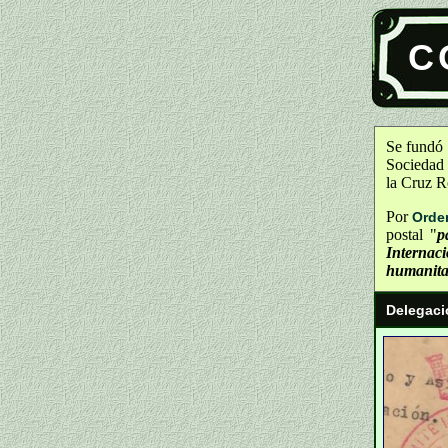
C
Se fundó 
Sociedad 
la Cruz R
Por
Orde
postal "
p
Internac
humanita
Delegaci