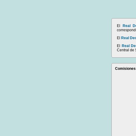
El
Real D
correspond
El
Real Dec
El
Real De
Central de
Comisiones 