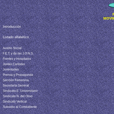
MOVI
Introducción
Listado alfabético
Auxilio Social
F.E.T. y de las J.O.N.S.
Frentes y Hospitales
Juntas Carlistas
Juventudes
Prensa y Propaganda
Sección Femenina
Secretaría General
Sindicato E. Universitario
Sindicato N. del Olivo
Sindicato Vertical
Subsidio al Combatiente