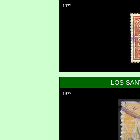
19??
LOS SAN
19??