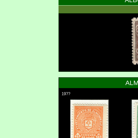
AL
AL
19??