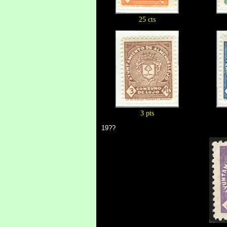
25 cts
3 pts
19??