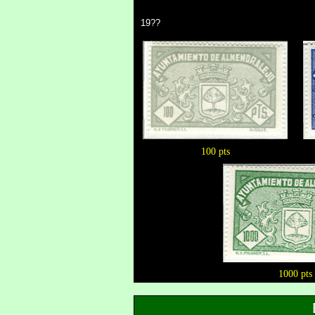
19??
100 pts
1000 pts