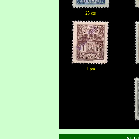
25 cts
1 pta