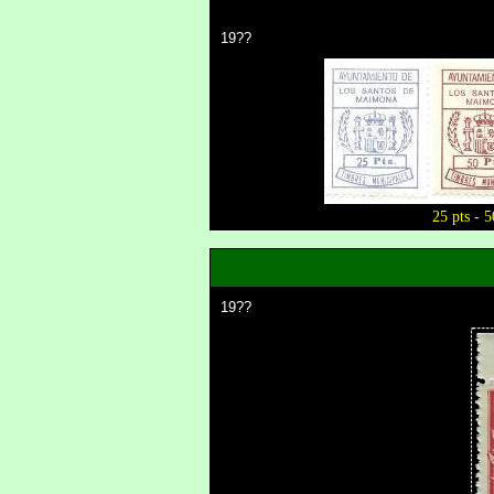
19??
25 pts - 5
19??