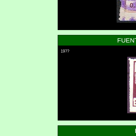
FUEN
19??