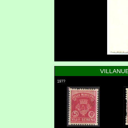
VILLANU
19??