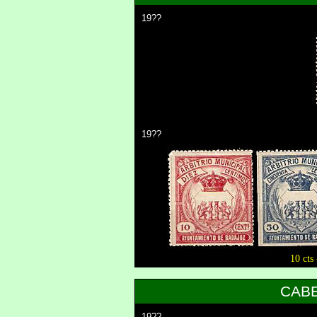
19??
19??
10 cts 
CABE
19??