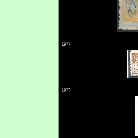
19??
19??