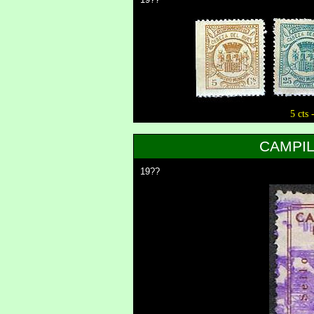
5 cts 
CAMPIL
19??