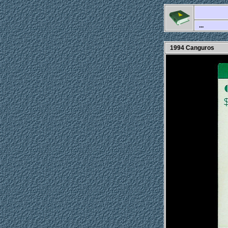
...
1994 Canguros