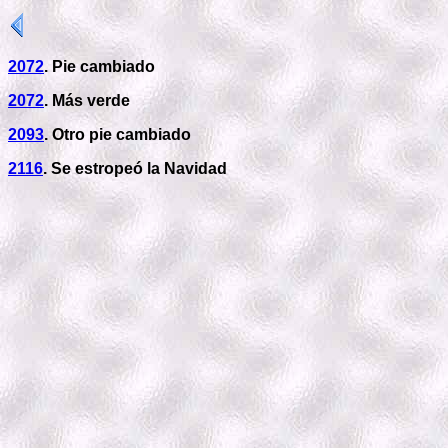
2072
. Pie cambiado
2072
. Más verde
2093
. Otro pie cambiado
2116
. Se estropeó la Navidad