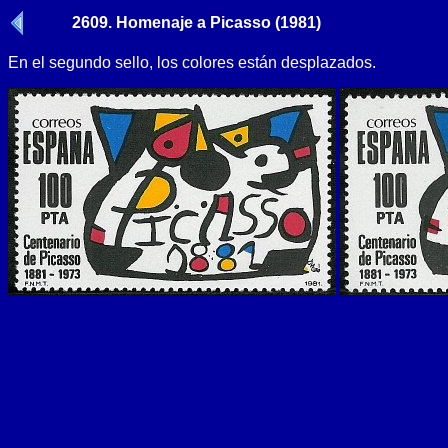
2609. Homenaje a Picasso (1981)
En el segundo sello, los colores están desplazados.